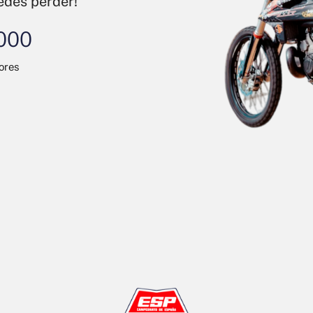
uedes perder!
000
ores