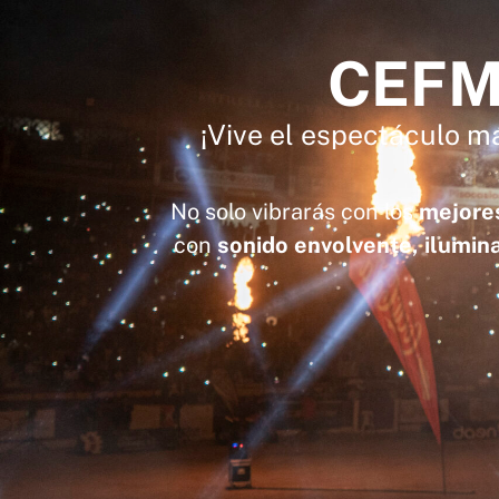
CEFM
¡Vive el espectáculo m
No solo vibrarás con los
mejores
con
sonido envolvente, ilumina