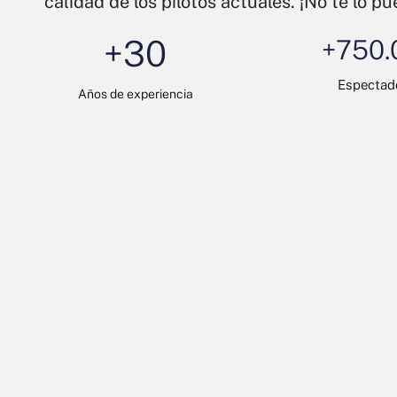
calidad de los pilotos actuales. ¡No te lo p
+
30
+
750.
Espectad
Años de experiencia