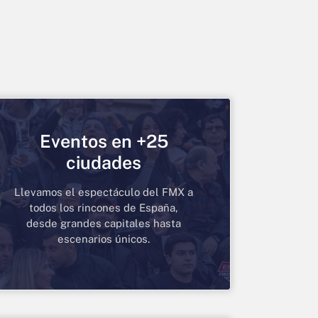
Eventos en +25
ciudades
Llevamos el espectáculo del FMX a
todos los rincones de España,
desde grandes capitales hasta
escenarios únicos.