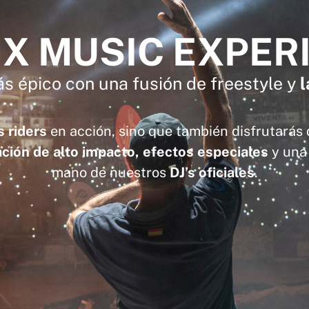
X MUSIC EXPER
ás épico con una fusión de freestyle y
l
 riders
en acción, sino que también disfrutarás
ción de alto impacto, efectos especiales
y una 
mano de nuestros
DJ’s oficiales
.