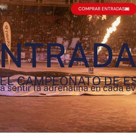
COMPRAR ENTRADAS
Noticias
Vip Experience
NTRAD
EL CAMPEONATO DE E
a sentir la adrenalina en cada e