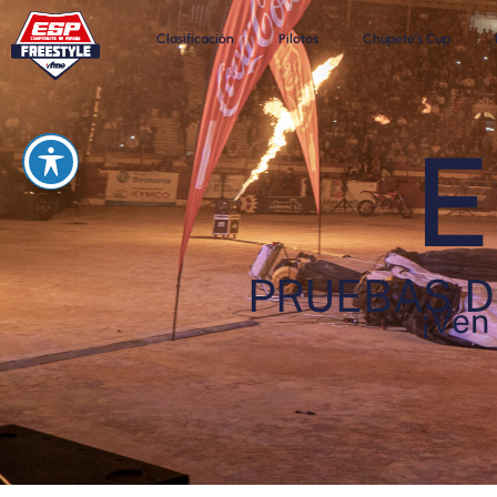
Clasificación
Pilotos
Chupete’s Cup
E
PRUEBAS D
¡Ven 