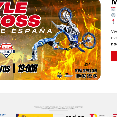
M
Vi
eve
no