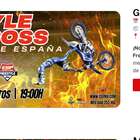
G
¡N
Fr
mej
de