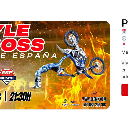
P
Ma
Vi
en 
ad