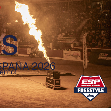
AS
SPAÑA 2026
vento!